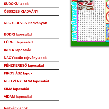
SUDOKU lapok
ÖSSSZES KIADVÁNY
NEGYEDÉVES kiadványok
BODRI lapcsalád
FÜRGE lapcsalád
IKREK lapcsalád
NAGYbetűs rejtvénylapok
PÉNZKERESŐ lapcsalád
PIROS ÁSZ lapok
REJTVÉNYFALVA lapcsalád
SIMA lapcsalád
VIDÁM lapcsalád
Rejtvénylapok