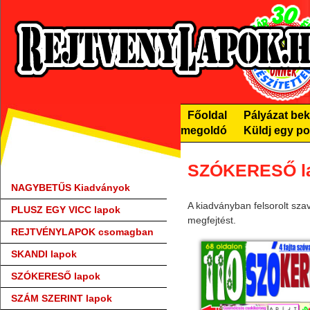
Főoldal
Pályázat be
megoldó
Küldj egy po
SZÓKERESŐ l
NAGYBETŰS Kiadványok
A kiadványban felsorolt sz
PLUSZ EGY VICC lapok
megfejtést.
REJTVÉNYLAPOK csomagban
SKANDI lapok
SZÓKERESŐ lapok
SZÁM SZERINT lapok