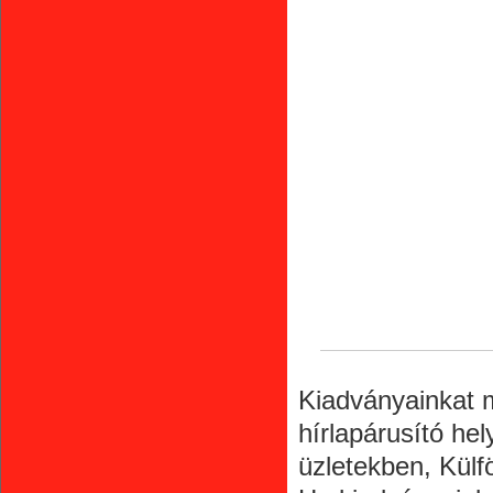
Kiadványainkat m
hírlapárusító he
üzletekben, Külf