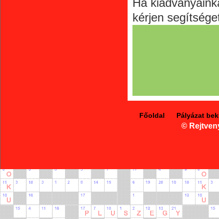
Ha kiadványaink
kérjen segítsége
Főoldal
Pályázat be
© Rejtven