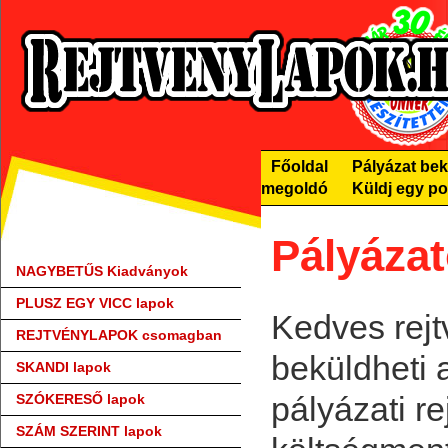
Főoldal
Pályázat be
megoldó
Küldj egy po
Pályáza
NAGYBETŰS Kiadványok
PLUSZ EGY VICC lapok
Kedves rejt
REJTVÉNYLAPOK csomagban
beküldheti 
SKANDI lapok
pályázati r
SZÓKERESŐ lapok
SZÁM SZERINT lapok