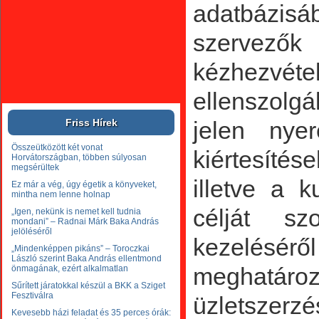
adatbázisá
szervezők 
kézhezv
ellenszolg
jelen nye
kiértesítése
illetve a k
célját s
kezeléséről
meghatáro
üzletszerzé