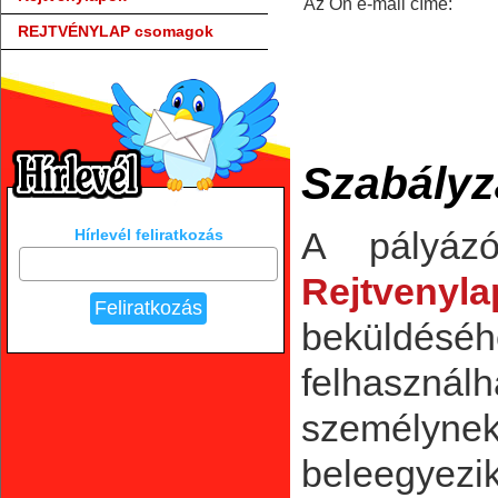
Az Ön e-mail címe:
REJTVÉNYLAP csomagok
Szabályz
A pályáz
Hírlevél feliratkozás
Rejtvenyla
beküldé
felhaszná
személyn
beleegyezi