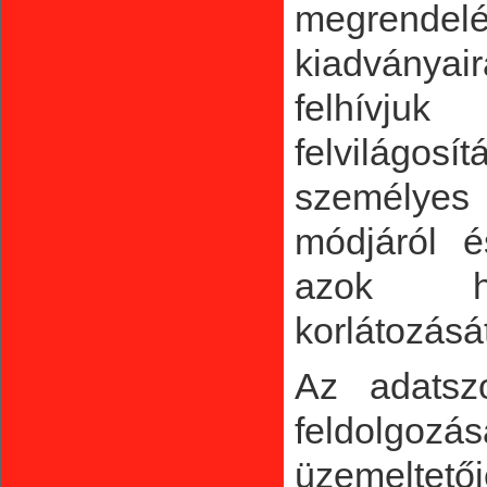
megrendel
kiadványa
felhívjuk
felvilágosí
személyes 
módjáról é
azok hel
korlátozását,
Az adatszo
feldol
üzemeltető