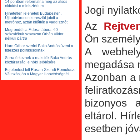
Jogi nyilatk
Az
Rejtve
Ön személy
A webhely 
megadása né
Azonban a n
feliratkoz
bizonyos a
eltárol. Hír
esetben jóv