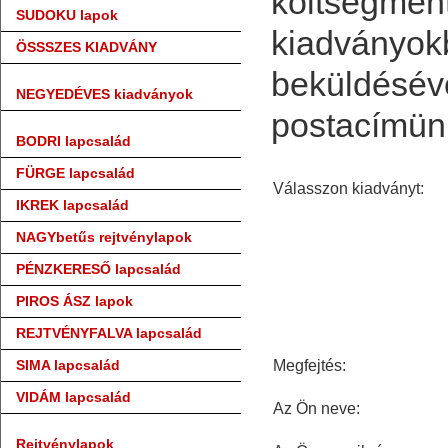
költségmen
SUDOKU lapok
kiadványokb
ÖSSSZES KIADVÁNY
beküldéséve
NEGYEDÉVES kiadványok
postacímünk
BODRI lapcsalád
FÜRGE lapcsalád
Válasszon kiadványt:
IKREK lapcsalád
NAGYbetűs rejtvénylapok
PÉNZKERESŐ lapcsalád
PIROS ÁSZ lapok
REJTVÉNYFALVA lapcsalád
SIMA lapcsalád
Megfejtés:
VIDÁM lapcsalád
Az Ön neve:
Rejtvénylapok