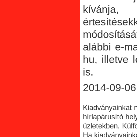
kívánja
értesítése
módosítását
alábbi e-ma
hu, illetve 
is.
2014-09-06
Kiadványainkat m
hírlapárusító he
üzletekben, Külf
Ha kiadványaink