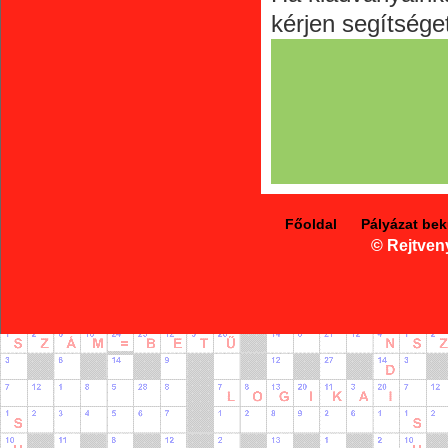
kérjen segítsége
Főoldal
Pályázat be
© Rejtven