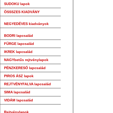
SUDOKU lapok
ÖSSSZES KIADVÁNY
NEGYEDÉVES kiadványok
BODRI lapcsalád
FÜRGE lapcsalád
IKREK lapcsalád
NAGYbetűs rejtvénylapok
PÉNZKERESŐ lapcsalád
PIROS ÁSZ lapok
REJTVÉNYFALVA lapcsalád
SIMA lapcsalád
VIDÁM lapcsalád
Rejtvénylapok