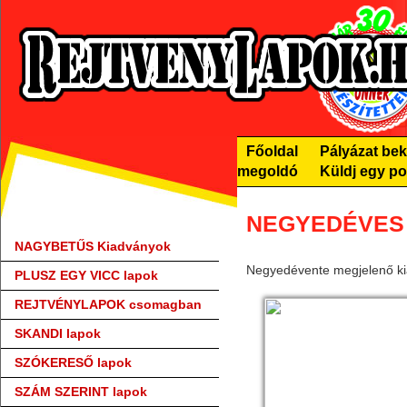
Főoldal
Pályázat be
megoldó
Küldj egy po
NEGYEDÉVES 
NAGYBETŰS Kiadványok
Negyedévente megjelenő k
PLUSZ EGY VICC lapok
REJTVÉNYLAPOK csomagban
SKANDI lapok
SZÓKERESŐ lapok
SZÁM SZERINT lapok